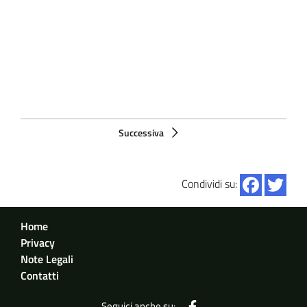
Successiva
Pagina successiva
Condividi su:
Sezione Menu footer
Home
Privacy
Note Legali
Contatti
DESIGNERS ITALIA
Seguici anche su: