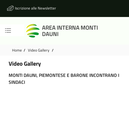
Vai alle notizie in primo piano
Vai al footer
Iscrizione alle Newsletter
AREA INTERNA MONTI
DAUNI
Home
/
Video Gallery
/
Video Gallery
MONTI DAUNI, PIEMONTESE E BARONE INCONTRANO I
SINDACI